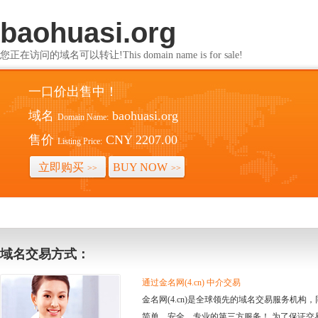
baohuasi.org
您正在访问的域名可以转让!This domain name is for sale!
一口价出售中！
域名
baohuasi.org
Domain Name:
售价
CNY 2207.00
Listing Price:
立即购买
BUY NOW
>>
>>
域名交易方式：
通过金名网(4.cn) 中介交易
金名网(4.cn)是全球领先的域名交易服务机
简单、安全、专业的第三方服务！ 为了保证交