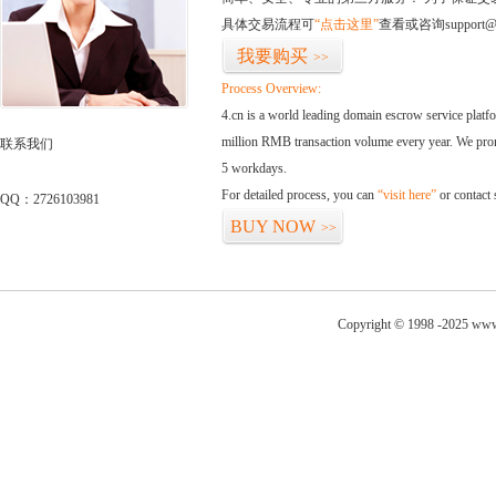
具体交易流程可
“点击这里”
查看或咨询support@
我要购买
>>
Process Overview:
4.cn is a world leading domain escrow service plat
million RMB transaction volume every year. We promi
联系我们
5 workdays.
For detailed process, you can
“visit here”
or contact
QQ：2726103981
BUY NOW
>>
Copyright © 1998 -2025 www.